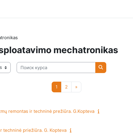
tronikas
sploatavimo mechatronikas
Поиск курса
Поиск курса
Страница 1
Страница 2
Следующая страница
1
2
»
mų remontas ir techninė prežiūra. G.Kopteva
ir techninė priežiūra. G. Kopteva