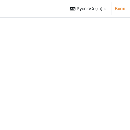
Русский ‎(ru)‎
Вход