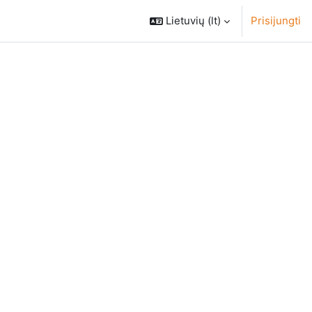
Lietuvių ‎(lt)‎
Prisijungti