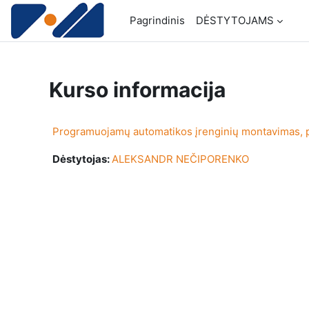
Pereiti į pagrindinį turinį
Pagrindinis
DĖSTYTOJAMS
Kurso informacija
Programuojamų automatikos įrenginių montavimas, p
Dėstytojas:
ALEKSANDR NEČIPORENKO