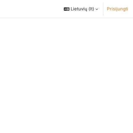
Lietuvių ‎(lt)‎
Prisijungti