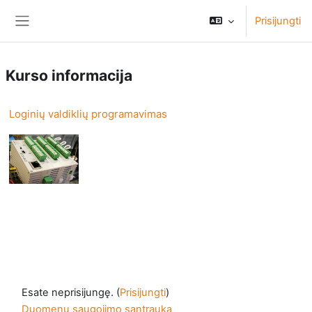
Pereiti į pagrindinį turinį
Prisijungti
Šoninis skydelis
Kurso informacija
Loginių valdiklių programavimas
Esate neprisijungę. (
Prisijungti
)
Duomenų saugojimo santrauka