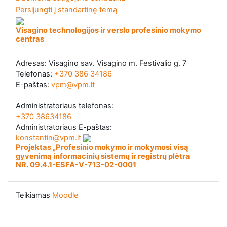
Persijungti į standartinę temą
Visagino technologijos ir verslo profesinio mokymo
centras
Adresas: Visagino sav. Visagino m. Festivalio g. 7
Telefonas:
+370 386 34186
E-paštas:
vpm@vpm.lt
Administratoriaus telefonas:
+370 38634186
Administratoriaus E-paštas:
konstantin@vpm.lt
Projektas „Profesinio mokymo ir mokymosi visą
gyvenimą informacinių sistemų ir registrų plėtra
NR. 09.4.1-ESFA-V-713-02-0001
Teikiamas
Moodle