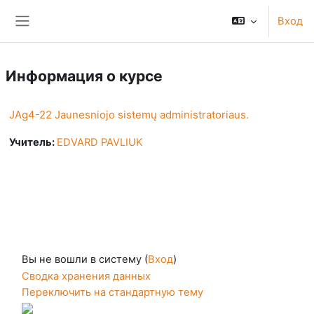
Перейти к основному содержанию
Вход
Боковая панель
Информация о курсе
JAg4-22 Jaunesniojo sistemų administratoriaus.
Учитель:
EDVARD PAVLIUK
Вы не вошли в систему (
Вход
)
Сводка хранения данных
Переключить на стандартную тему