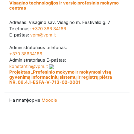
Visagino technologijos ir verslo profesinio mokymo
centras
Adresas: Visagino sav. Visagino m. Festivalio g. 7
Telefonas:
+370 386 34186
E-paštas:
vpm@vpm.lt
Administratoriaus telefonas:
+370 38634186
Administratoriaus E-paštas:
konstantin@vpm.lt
Projektas „Profesinio mokymo ir mokymosi visą
gyvenimą informacinių sistemų ir registrų plėtra
NR. 09.4.1-ESFA-V-713-02-0001
На платформе
Moodle