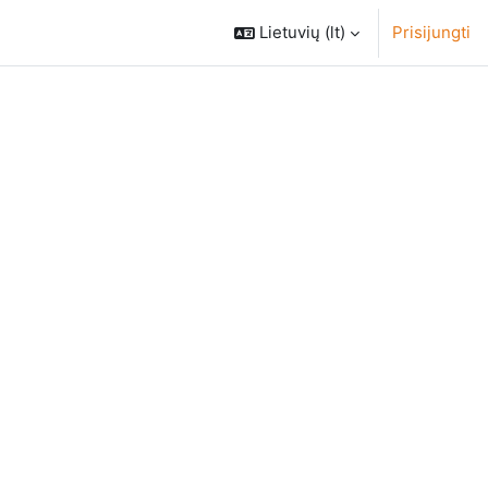
Lietuvių ‎(lt)‎
Prisijungti