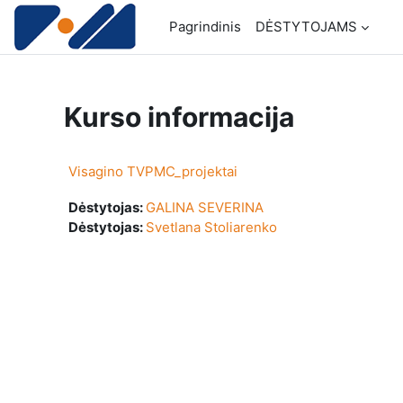
Pereiti į pagrindinį turinį
Pagrindinis
DĖSTYTOJAMS
Kurso informacija
Visagino TVPMC_projektai
Dėstytojas:
GALINA SEVERINA
Dėstytojas:
Svetlana Stoliarenko