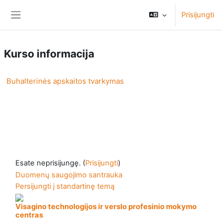
Pereiti į pagrindinį turinį
Prisijungti
Šoninis skydelis
Kurso informacija
Buhalterinės apskaitos tvarkymas
Esate neprisijungę. (
Prisijungti
)
Duomenų saugojimo santrauka
Persijungti į standartinę temą
Visagino technologijos ir verslo profesinio mokymo
centras