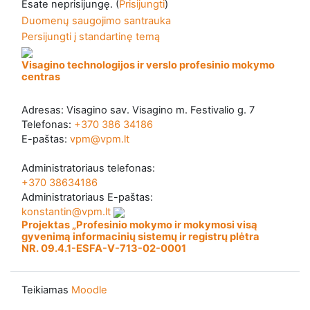
Esate neprisijungę. (
Prisijungti
)
Duomenų saugojimo santrauka
Persijungti į standartinę temą
Visagino technologijos ir verslo profesinio mokymo
centras
Adresas: Visagino sav. Visagino m. Festivalio g. 7
Telefonas:
+370 386 34186
E-paštas:
vpm@vpm.lt
Administratoriaus telefonas:
+370 38634186
Administratoriaus E-paštas:
konstantin@vpm.lt
Projektas „Profesinio mokymo ir mokymosi visą
gyvenimą informacinių sistemų ir registrų plėtra
NR. 09.4.1-ESFA-V-713-02-0001
Teikiamas
Moodle