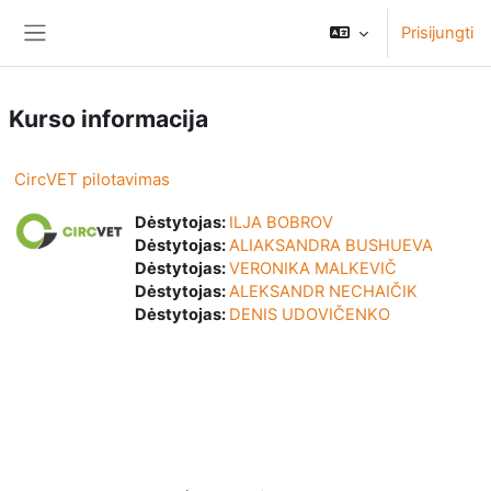
Pereiti į pagrindinį turinį
Prisijungti
Šoninis skydelis
Kurso informacija
CircVET pilotavimas
Dėstytojas:
ILJA BOBROV
Dėstytojas:
ALIAKSANDRA BUSHUEVA
Dėstytojas:
VERONIKA MALKEVIČ
Dėstytojas:
ALEKSANDR NECHAIČIK
Dėstytojas:
DENIS UDOVIČENKO