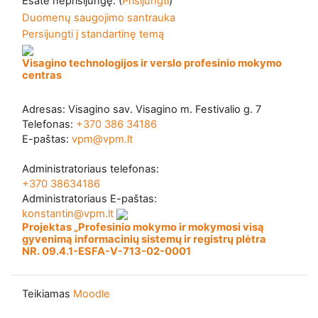
Esate neprisijungę. (
Prisijungti
)
Duomenų saugojimo santrauka
Persijungti į standartinę temą
Visagino technologijos ir verslo profesinio mokymo
centras
Adresas: Visagino sav. Visagino m. Festivalio g. 7
Telefonas:
+370 386 34186
E-paštas:
vpm@vpm.lt
Administratoriaus telefonas:
+370 38634186
Administratoriaus E-paštas:
konstantin@vpm.lt
Projektas „Profesinio mokymo ir mokymosi visą
gyvenimą informacinių sistemų ir registrų plėtra
NR. 09.4.1-ESFA-V-713-02-0001
Teikiamas
Moodle