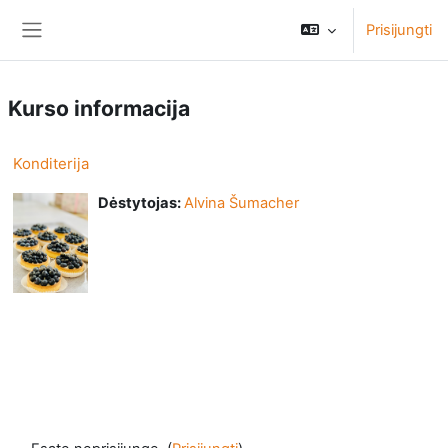
Pereiti į pagrindinį turinį
Prisijungti
Šoninis skydelis
Kurso informacija
Konditerija
Dėstytojas:
Alvina Šumacher