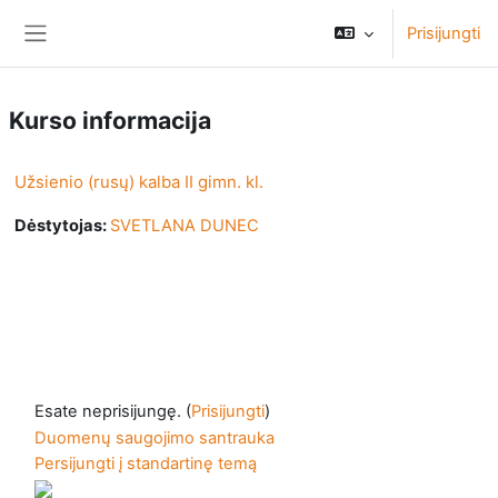
Pereiti į pagrindinį turinį
Prisijungti
Šoninis skydelis
Kurso informacija
Užsienio (rusų) kalba II gimn. kl.
Dėstytojas:
SVETLANA DUNEC
Esate neprisijungę. (
Prisijungti
)
Duomenų saugojimo santrauka
Persijungti į standartinę temą