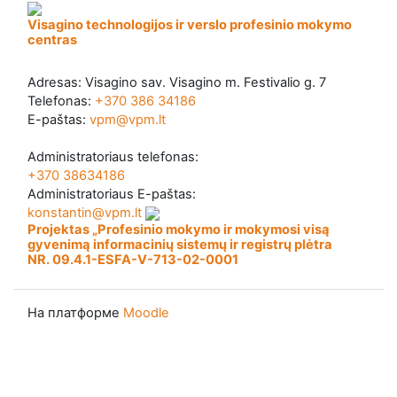
Visagino technologijos ir verslo profesinio mokymo
centras
Adresas: Visagino sav. Visagino m. Festivalio g. 7
Telefonas:
+370 386 34186
E-paštas:
vpm@vpm.lt
Administratoriaus telefonas:
+370 38634186
Administratoriaus E-paštas:
konstantin@vpm.lt
Projektas „Profesinio mokymo ir mokymosi visą
gyvenimą informacinių sistemų ir registrų plėtra
NR. 09.4.1-ESFA-V-713-02-0001
На платформе
Moodle