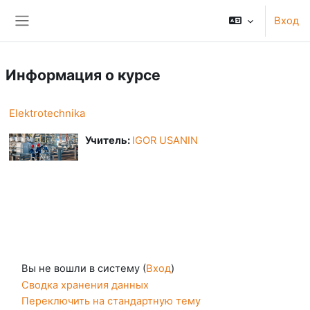
Перейти к основному содержанию
Вход
Боковая панель
Информация о курсе
Elektrotechnika
Учитель:
IGOR USANIN
Вы не вошли в систему (
Вход
)
Сводка хранения данных
Переключить на стандартную тему