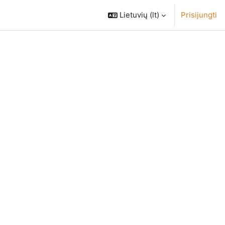
Lietuvių ‎(lt)‎
Prisijungti