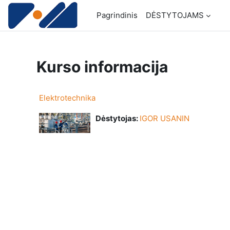
Pereiti į pagrindinį turinį
Pagrindinis
DĖSTYTOJAMS
Kurso informacija
Elektrotechnika
Dėstytojas:
IGOR USANIN