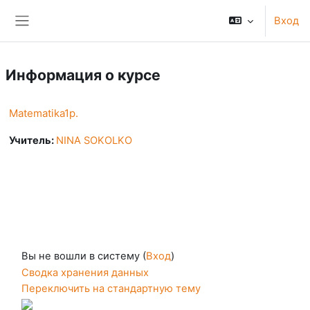
Перейти к основному содержанию
Вход
Боковая панель
Информация о курсе
Matematika1p.
Учитель:
NINA SOKOLKO
Вы не вошли в систему (
Вход
)
Сводка хранения данных
Переключить на стандартную тему