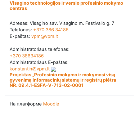
Visagino technologijos ir verslo profesinio mokymo
centras
Adresas: Visagino sav. Visagino m. Festivalio g. 7
Telefonas:
+370 386 34186
E-paštas:
vpm@vpm.lt
Administratoriaus telefonas:
+370 38634186
Administratoriaus E-paštas:
konstantin@vpm.lt
Projektas „Profesinio mokymo ir mokymosi visą
gyvenimą informacinių sistemų ir registrų plėtra
NR. 09.4.1-ESFA-V-713-02-0001
На платформе
Moodle