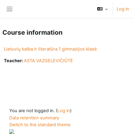
Skip to main content
Log in
Side panel
Course information
Lietuvių kalba ir literatūra 1 gimnazijos klasė
Teacher:
ASTA VAZGELEVIČIŪTĖ
You are not logged in. (
Log in
)
Data retention summary
Switch to the standard theme