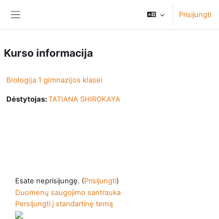
Pereiti į pagrindinį turinį
Prisijungti
Šoninis skydelis
Kurso informacija
Biologija 1 gimnazijos klasei
Dėstytojas:
TATIANA SHIROKAYA
Esate neprisijungę. (
Prisijungti
)
Duomenų saugojimo santrauka
Persijungti į standartinę temą