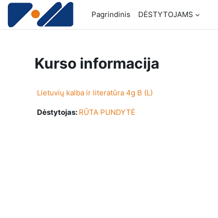
Pereiti į pagrindinį turinį
Pagrindinis
DĖSTYTOJAMS
Kurso informacija
Lietuvių kalba ir literatūra 4g B (L)
Dėstytojas:
RŪTA PUNDYTĖ