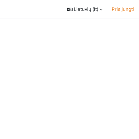
Lietuvių ‎(lt)‎
Prisijungti