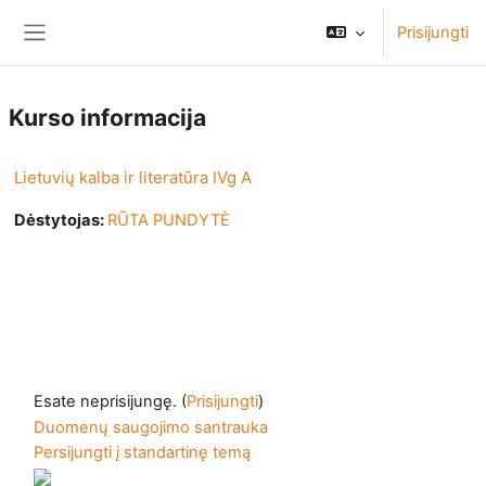
Pereiti į pagrindinį turinį
Prisijungti
Šoninis skydelis
Kurso informacija
Lietuvių kalba ir literatūra IVg A
Dėstytojas:
RŪTA PUNDYTĖ
Esate neprisijungę. (
Prisijungti
)
Duomenų saugojimo santrauka
Persijungti į standartinę temą