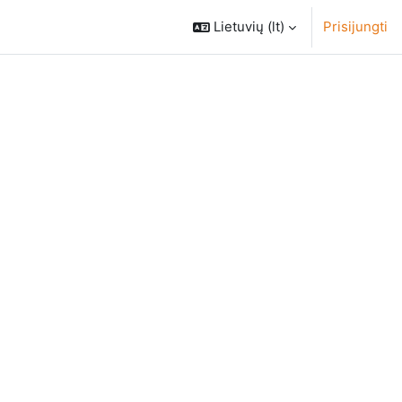
Lietuvių ‎(lt)‎
Prisijungti