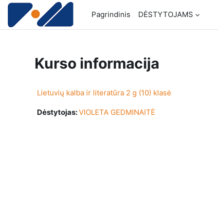
Pereiti į pagrindinį turinį
Pagrindinis
DĖSTYTOJAMS
Kurso informacija
Lietuvių kalba ir literatūra 2 g (10) klasė
Dėstytojas:
VIOLETA GEDMINAITĖ