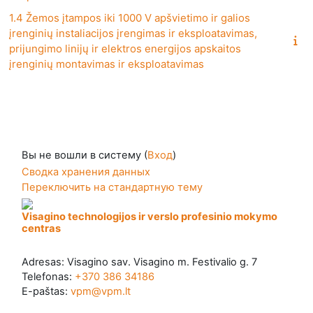
1.4 Žemos įtampos iki 1000 V apšvietimo ir galios
įrenginių instaliacijos įrengimas ir eksploatavimas,
prijungimo linijų ir elektros energijos apskaitos
įrenginių montavimas ir eksploatavimas
Вы не вошли в систему (
Вход
)
Сводка хранения данных
Переключить на стандартную тему
Visagino technologijos ir verslo profesinio mokymo
centras
Adresas: Visagino sav. Visagino m. Festivalio g. 7
Telefonas:
+370 386 34186
E-paštas:
vpm@vpm.lt