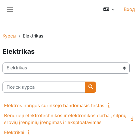
Перейти к основному содержанию
Вход
Боковая панель
Курсы
Elektrikas
Elektrikas
Категории курсов
Поиск курса
Поиск курса
Elektros irangos surinkejo bandomasis testas
Bendrieji elektrotechnikos ir elektronikos darbai, silpnų
srovių įrenginių įrengimas ir eksploatavimas
Elektrikai