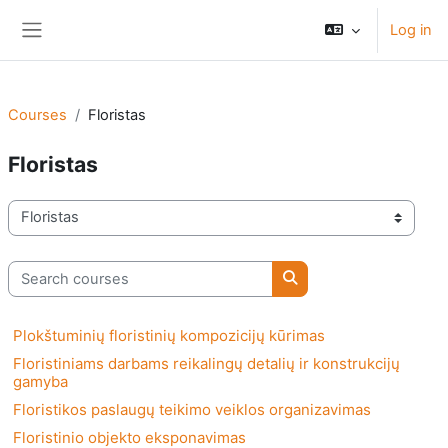
Skip to main content
Log in
Side panel
Courses
Floristas
Floristas
Course categories
Search courses
Search courses
Plokštuminių floristinių kompozicijų kūrimas
Floristiniams darbams reikalingų detalių ir konstrukcijų
gamyba
Floristikos paslaugų teikimo veiklos organizavimas
Floristinio objekto eksponavimas