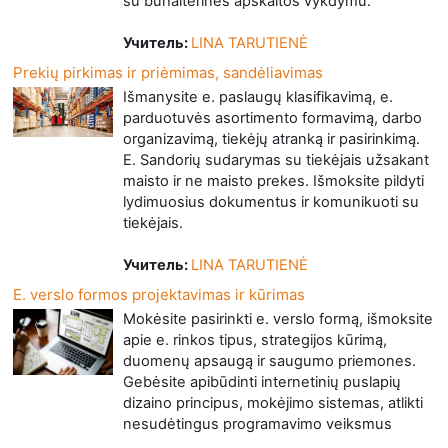
su buhalterinės apskaitos vykdymu.
Учитель:
LINA TARUTIENĖ
Prekių pirkimas ir priėmimas, sandėliavimas
Išmanysite e. paslaugų klasifikavimą, e.
parduotuvės asortimento formavimą, darbo
organizavimą, tiekėjų atranką ir pasirinkimą.
E. Sandorių sudarymas su tiekėjais užsakant
maisto ir ne maisto prekes. Išmoksite pildyti
lydimuosius dokumentus ir komunikuoti su
tiekėjais.
Учитель:
LINA TARUTIENĖ
E. verslo formos projektavimas ir kūrimas
Mokėsite pasirinkti e. verslo formą, išmoksite
apie e. rinkos tipus, strategijos kūrimą,
duomenų apsaugą ir saugumo priemones.
Gebėsite apibūdinti internetinių puslapių
dizaino principus, mokėjimo sistemas, atlikti
nesudėtingus programavimo veiksmus