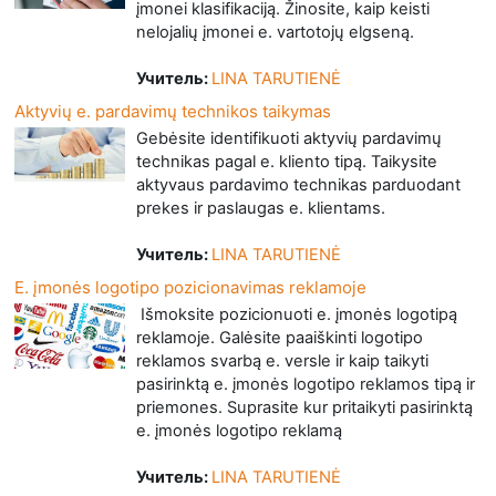
įmonei klasifikaciją. Žinosite, kaip keisti
nelojalių įmonei e. vartotojų elgseną.
Учитель:
LINA TARUTIENĖ
Aktyvių e. pardavimų technikos taikymas
Gebėsite identifikuoti aktyvių pardavimų
technikas pagal e. kliento tipą. Taikysite
aktyvaus pardavimo technikas parduodant
prekes ir paslaugas e. klientams.
Учитель:
LINA TARUTIENĖ
E. įmonės logotipo pozicionavimas reklamoje
Išmoksite pozicionuoti e. įmonės logotipą
reklamoje. Galėsite paaiškinti logotipo
reklamos svarbą e. versle ir kaip taikyti
pasirinktą e. įmonės logotipo reklamos tipą ir
priemones. Suprasite kur pritaikyti pasirinktą
e. įmonės logotipo reklamą
Учитель:
LINA TARUTIENĖ