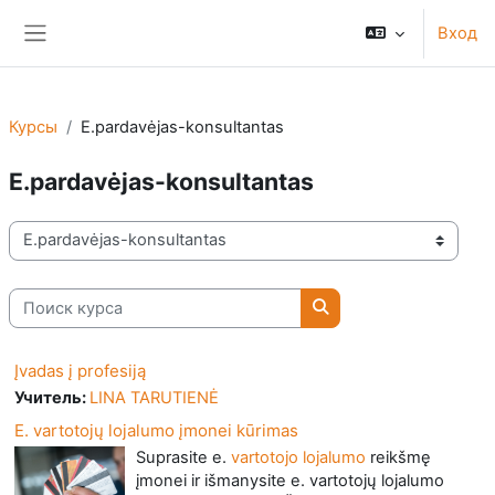
Перейти к основному содержанию
Вход
Боковая панель
Курсы
E.pardavėjas-konsultantas
E.pardavėjas-konsultantas
Категории курсов
Поиск курса
Поиск курса
Įvadas į profesiją
Учитель:
LINA TARUTIENĖ
E. vartotojų lojalumo įmonei kūrimas
Suprasite e.
vartotojo lojalumo
reikšmę
įmonei ir išmanysite e. vartotojų lojalumo