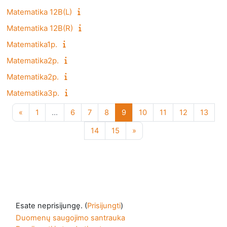
Matematika 12B(L)
Matematika 12B(R)
Matematika1p.
Matematika2p.
Matematika2p.
Matematika3p.
Ankstesnis puslapis
1 puslapis
6 puslapis
7 puslapis
8 puslapis
9 puslapis
10 puslapis
11 puslapis
12 puslapis
13 pu
«
1
…
6
7
8
9
10
11
12
13
14 puslapis
15 puslapis
Kitas puslapis
14
15
»
Esate neprisijungę. (
Prisijungti
)
Duomenų saugojimo santrauka