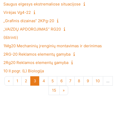
Saugus elgesys ekstremaliose situacijose
Virėjas Vg4-22
„Grafinis dizainas“ 2KPg-20
„VAIZDŲ APDOROJIMAS“ RG20
(Ištrinti)
1Mg20 Mechaninių įrenginių montavimas ir derinimas
2RG-20 Reklamos elementų gamyba
2Rg20 Reklamos elementų gamyba
10 II pogr. (L) Biologija
Ankstesnis puslapis
1 puslapis
2 puslapis
3 puslapis
4 puslapis
5 puslapis
6 puslapis
7 puslapis
8 puslapis
9 puslapis
10 puslap
«
1
2
3
4
5
6
7
8
9
10
…
15 puslapis
Kitas puslapis
15
»