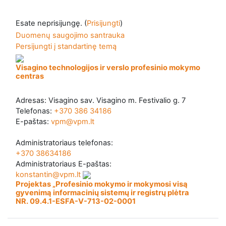
Esate neprisijungę. (
Prisijungti
)
Duomenų saugojimo santrauka
Persijungti į standartinę temą
Visagino technologijos ir verslo profesinio mokymo
centras
Adresas: Visagino sav. Visagino m. Festivalio g. 7
Telefonas:
+370 386 34186
E-paštas:
vpm@vpm.lt
Administratoriaus telefonas:
+370 38634186
Administratoriaus E-paštas:
konstantin@vpm.lt
Projektas „Profesinio mokymo ir mokymosi visą
gyvenimą informacinių sistemų ir registrų plėtra
NR. 09.4.1-ESFA-V-713-02-0001