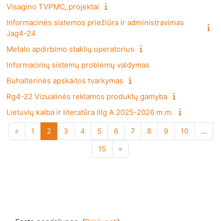
Visagino TVPMC_projektai
Informacinės sistemos priežiūra ir administravimas
Jag4-24
Metalo apdirbimo staklių operatorius
Informacinių sistemų problemų valdymas
Buhalterinės apskaitos tvarkymas
Rg4-22 Vizualinės reklamos produktų gamyba
Lietuvių kalba ir literatūra IIIg A 2025-2026 m.m.
Ankstesnis puslapis
1 puslapis
2 puslapis
3 puslapis
4 puslapis
5 puslapis
6 puslapis
7 puslapis
8 puslapis
9 puslapis
10 puslap
«
1
2
3
4
5
6
7
8
9
10
…
15 puslapis
Kitas puslapis
15
»