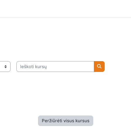
Ieškoti kursų
Ieškoti kursų
Peržiūrėti visus kursus