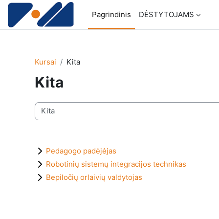
Pereiti į pagrindinį turinį
Pagrindinis
DĖSTYTOJAMS
Kursai
Kita
Kita
Kursų kategorijos
Pedagogo padėjėjas
Robotinių sistemų integracijos technikas
Bepiločių orlaivių valdytojas